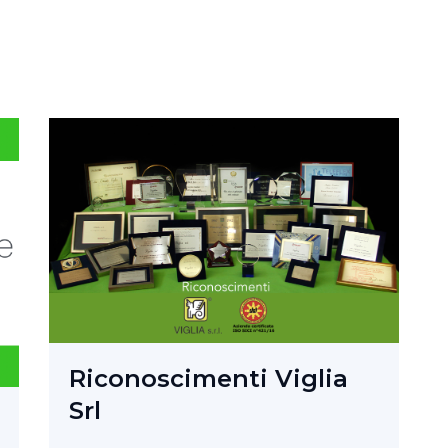
Certificazione iso 90
2015 -Viglia Srl
08 Jul 24
Viglia Srl
News
Certificazione iso 9001-2015 -Vigli
 Viglia