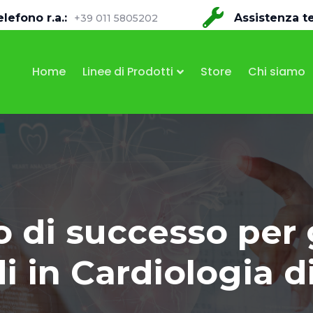
elefono r.a.:
Assistenza t
+39 011 5805202
Home
Linee di Prodotti
Store
Chi siamo
 di successo per 
i in Cardiologia d