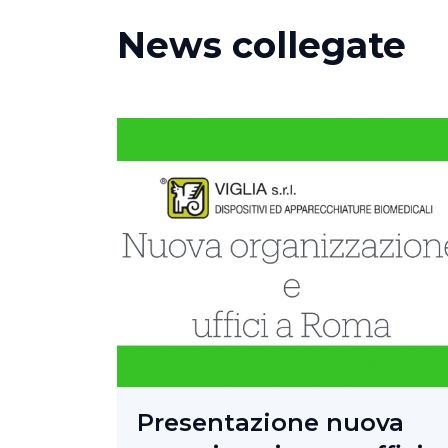
News collegate
Riconoscimenti
Srl
zione nuova