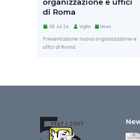
zione e uffici
08 Jul 24
Viglia Srl
Riconoscimenti Viglia Srl
iglia
News
nuova organizzazione e
New