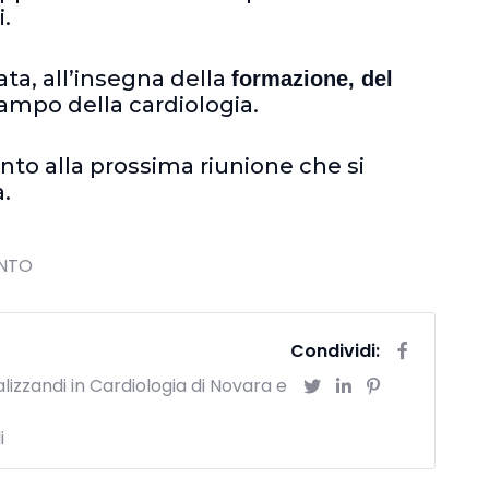
.
ta, all’insegna della
formazione, del
ampo della cardiologia.
to alla prossima riunione che si
.
ENTO
Condividi:
lizzandi in Cardiologia di Novara e
i