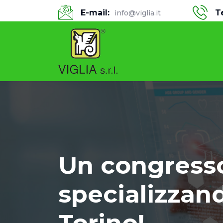
E-mail:
T
info@viglia.it
Un congresso
specializzand
Torino!