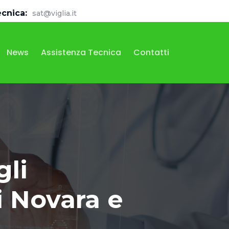
ecnica:
sat@viglia.it
News
Assistenza Tecnica
Contatti
gli
i Novara e