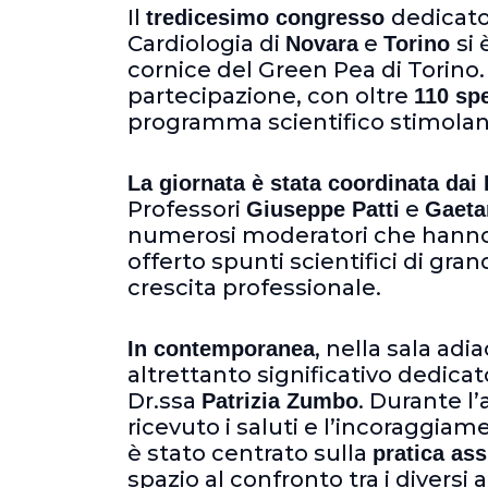
Il
dedicato
tredicesimo congresso
Cardiologia di
e
si
Novara
Torino
cornice del Green Pea di Torino.
partecipazione, con oltre
110 spe
programma scientifico stimolante
La giornata è stata coordinata dai 
Professori
e
Giuseppe Patti
Gaeta
numerosi moderatori che hanno g
offerto spunti scientifici di gran
crescita professionale.
, nella sala ad
In contemporanea
altrettanto significativo dedicat
Dr.ssa
. Durante l
Patrizia Zumbo
ricevuto i saluti e l’incoraggiame
è stato centrato sulla
pratica ass
spazio al confronto tra i diversi 