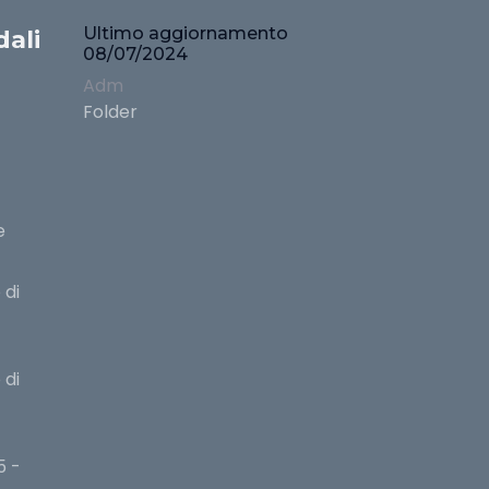
Ultimo aggiornamento
ali
08/07/2024
Adm
Folder
e
 di
X
 di
Cookies & Privacy
Questo sito utilizza i cookies per assicurare una
Informazioni
migliore navigazione al sito
5 -