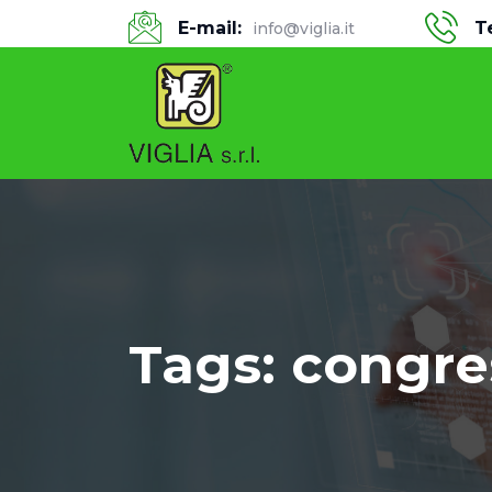
E-mail:
T
info@viglia.it
Tags: congre