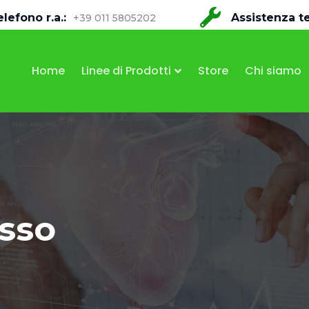
elefono r.a.:
Assistenza t
+39 011 5805202
Home
Linee di Prodotti
Store
Chi siamo
sso