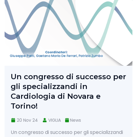
ngresso di successo per
ecializzandi in
ologia di Novara e
o!
 24
VIGLIA
News
sso di successo per gli specializzandi