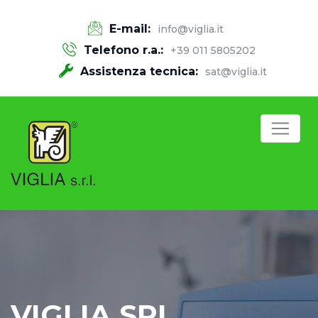
E-mail:
info@viglia.it
Telefono r.a.:
+39 011 5805202
Assistenza tecnica:
sat@viglia.it
VIGLIA SRL
Assistenza Tecnica