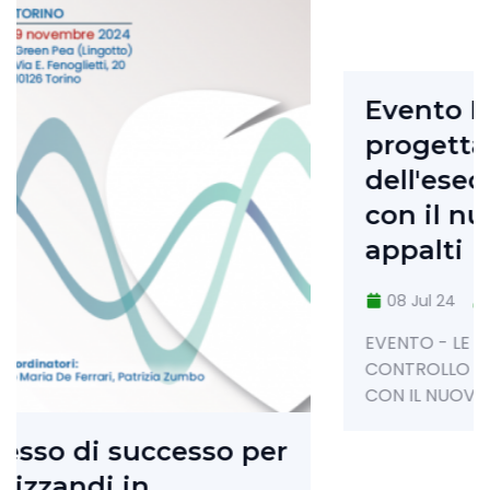
Evento Le modalità di
progettazione e controllo
dell'esecuzione contrattual
con il nuovo codice degli
appalti
08 Jul 24
super_admin
Eventi
EVENTO - LE MODALITA' DI PROGETTAZIONE 
CONTROLLO DELL'ESECUZIONE CONTRATTUA
CON IL NUOVO CODICE DEGLI APPALTI
per